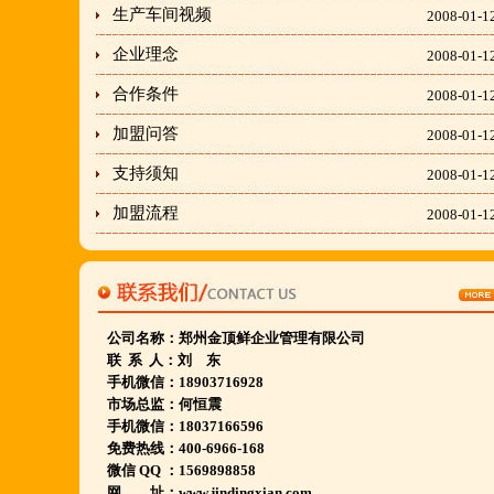
生产车间视频
2008-01-1
穆香存老师:13281876669
何恒震总监:18037166596
企业理念
2008-01-1
合作条件
2008-01-1
"胡羊排"是国家工商总局核准注册商标,
加盟问答
2008-01-1
隶属于金顶鲜企业集团下属
支持须知
2008-01-1
胡羊排餐饮管理有限公司所持有.
加盟流程
2008-01-1
金顶鲜宁夏特色系列胡羊排烧烤火锅复合餐厅
2018年持续火爆招商开店中.
金顶鲜餐饮全国连锁500家,
公司名称：
郑州金顶鲜企业管理有限公司
国家注册商标,
联 系 人：刘 东
手机微信：18903716928
有13年正规连锁加盟经验,
市场总监：何恒震
真实开店500家后,
手机微信：18037166596
免费热线：400-6966-168
我们很专业,
微信 QQ ：1569898858
期待您加入大家庭.
网 址：www.jindingxian.com