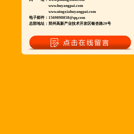
www.huyangpai.com
若您开店无必胜把握,
www.ningxiahuyangpai.com
请致电我们:4006966168
电子邮件：1569898858@qq.com
总部地址：郑州高新产业技术开发区银杏路29号
陕西西安市 宁夏银川市 山东聊城市等店.....
江苏泗洪 沭阳 浙江宁波温州等店.....
河南南阳多家 焦作周口多家店.....
郑州港区 许昌洛阳开封多家店.....
河北石家庄 唐山迁安多家店.....
安徽亳州清真店 湖北襄阳店.....
山西晋城 阳泉等店.....
欢迎您到就近店品尝考察.
详询公司总监 何恒震 先生:手机/微信18037166596
火爆的网络线上团购及微信营销模式:公司采用派人
上门指导.住店扶持的经营模式,宁夏风味,一锅四吃,