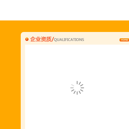
刘东总经理:18903716928
穆香存老师:13281876669
何恒震总监:18037166596
"胡羊排"是国家工商总局核准注册商标,
隶属于金顶鲜企业集团下属
胡羊排餐饮管理有限公司所持有.
金顶鲜宁夏特色系列胡羊排烧烤火锅复合餐厅
2018年持续火爆招商开店中.
金顶鲜餐饮全国连锁500家,
国家注册商标,
有13年正规连锁加盟经验,