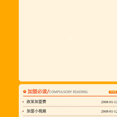
详询公司总监 何恒震 先生:手机/微信18037166596
火爆的网络线上团购及微信营销模式:公司采用派人
上门指导.住店扶持的经营模式,宁夏风味,一锅四吃,
羊排突出鲜,香,嫩;香辣虾口感纯正,营养丰富,回头客
多,易操作,夏天生意更火爆;无需聘厨师;是中小餐饮
店值得信赖的合作伙伴,适合餐饮店快速创业.有意向
加盟的朋友,公司派人为您选址、设计门店;办理营业
执照;企划宣传;购置物品;全程指导;快开业再派厨师
长上门住店指导,期间可以派人到总部学习,开业时再
派厨师长上门住店指导,期间可以派人到总部学习,开
业时再派厨师长住店不限期传授,直至教会为止;若您
开店无必胜厂的把握,请致电我们！
政策加盟费
2008-01-1
加盟小视频
2008-01-1
刘东总经理:18903716928